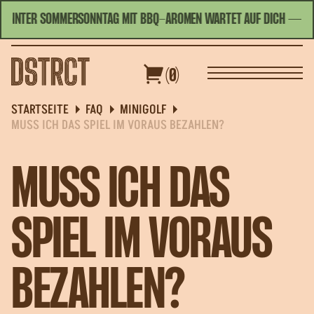
SPANNTER SOMMERSONNTAG MIT BBQ-AROMEN WARTET AUF DICH
— WEI
HEUTE GEÖFFNET | 09:00 - 22:30
DEUTSCH
(0)
PPEN
GUTSCHEINE
SPEZIALANGEBOTE
STARTSEITE
FAQ
MINIGOLF
MUSS ICH DAS SPIEL IM VORAUS BEZAHLEN?
MUSS ICH DAS
SPIEL IM VORAUS
BEZAHLEN?