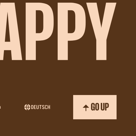
GO UP
m
DEUTSCH