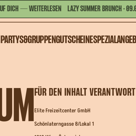
ICH
— WEITERLESEN
LAZY SUMMER BRUNCH · 09.08. 
N
PARTYS&GRUPPEN
GUTSCHEINE
SPEZIALANGE
SUM
FÜR DEN INHALT VERANTWORTL
Elite Freizeitcenter GmbH
Schönlaterngasse 8/Lokal 1