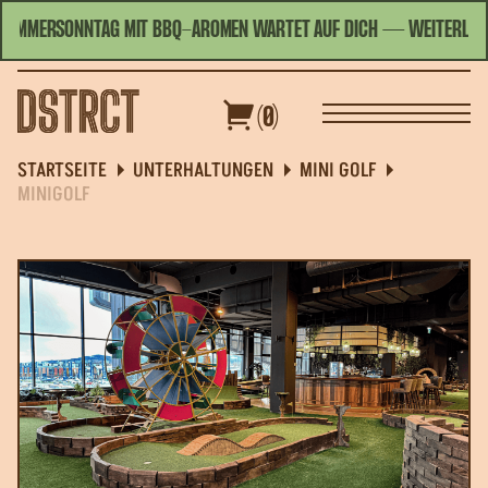
OMMERSONNTAG MIT BBQ-AROMEN WARTET AUF DICH
— WEITERLESEN
HEUTE GEÖFFNET | 11:00 - 23:00
DEUTSCH
(0)
PPEN
GUTSCHEINE
SPEZIALANGEBOTE
STARTSEITE
UNTERHALTUNGEN
MINI GOLF
MINIGOLF