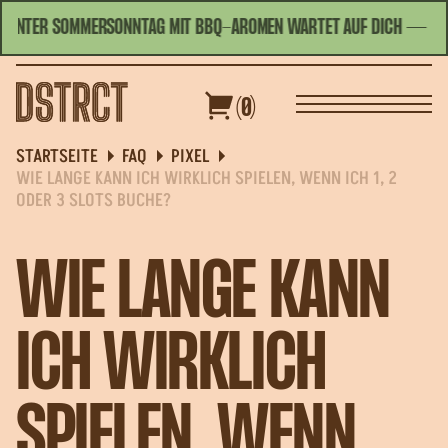
PANNTER SOMMERSONNTAG MIT BBQ-AROMEN WARTET AUF DICH
— WEIT
HEUTE GEÖFFNET | 09:00 - 01:30
DEUTSCH
(0)
PPEN
GUTSCHEINE
SPEZIALANGEBOTE
STARTSEITE
FAQ
PIXEL
WIE LANGE KANN ICH WIRKLICH SPIELEN, WENN ICH 1, 2
ODER 3 SLOTS BUCHE?
WIE LANGE KANN
ICH WIRKLICH
SPIELEN, WENN