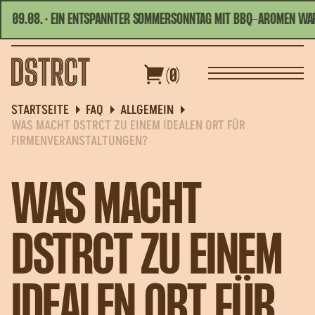
09.08. · EIN ENTSPANNTER SOMMERSONNTAG MIT BBQ-AROMEN WARTE
HEUTE GEÖFFNET | 10:00 - 01:00
DEUTSCH
(0)
PPEN
GUTSCHEINE
SPEZIALANGEBOTE
STARTSEITE
FAQ
ALLGEMEIN
WAS MACHT DSTRCT ZU EINEM IDEALEN ORT FÜR
FIRMENVERANSTALTUNGEN?
WAS MACHT
DSTRCT ZU EINEM
IDEALEN ORT FÜR