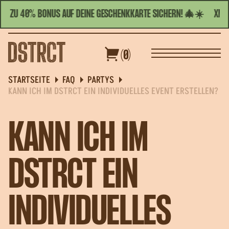
S ZU 40% BONUS AUF DEINE GESCHENKKARTE SICHERN! 🎄☀️
XMASS
HEUTE GEÖFFNET | 11:00 - 23:00
DEUTSCH
(0)
PPEN
GUTSCHEINE
SPEZIALANGEBOTE
STARTSEITE
FAQ
PARTYS
KANN ICH IM DSTRCT EIN INDIVIDUELLES EVENT ERSTELLEN?
KANN ICH IM
DSTRCT EIN
INDIVIDUELLES